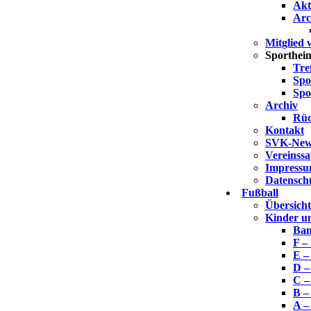
Akt
Arc
Mitglied
Sporthei
Tre
Spo
Spo
Archiv
Rüc
Kontakt
SVK-News
Vereinss
Impress
Datensch
Fußball
Übersich
Kinder u
Bam
F –
E –
D –
C –
B –
A –