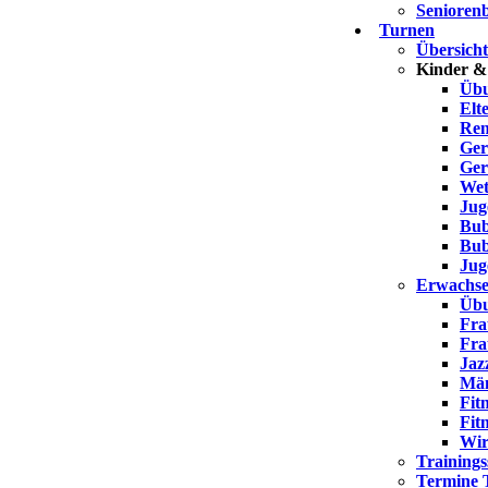
Seniorenb
Turnen
Übersich
Kinder &
Übu
Elt
Ren
Ger
Ger
Wet
Jug
Bub
Bub
Jug
Erwachse
Übu
Fra
Fra
Jaz
Män
Fit
Fit
Wir
Trainings
Termine 