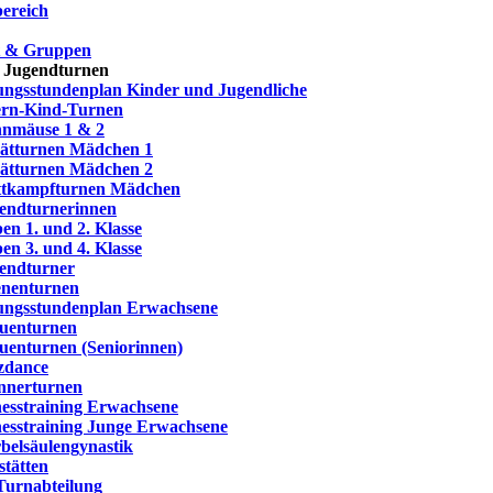
ereich
t & Gruppen
 Jugendturnen
ngsstundenplan Kinder und Jugendliche
ern-Kind-Turnen
nmäuse 1 & 2
ätturnen Mädchen 1
ätturnen Mädchen 2
tkampfturnen Mädchen
endturnerinnen
en 1. und 2. Klasse
en 3. und 4. Klasse
endturner
nenturnen
ngsstundenplan Erwachsene
uenturnen
uenturnen (Seniorinnen)
zdance
nerturnen
nesstraining Erwachsene
nesstraining Junge Erwachsene
belsäulengynastik
stätten
Turnabteilung