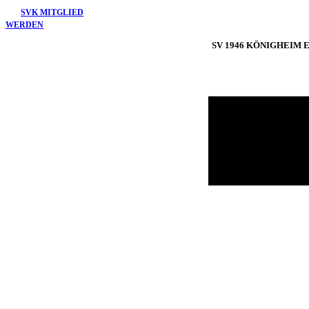
Skip
SVK MITGLIED
to
WERDEN
content
SV 1946 KÖNIGHEIM E.