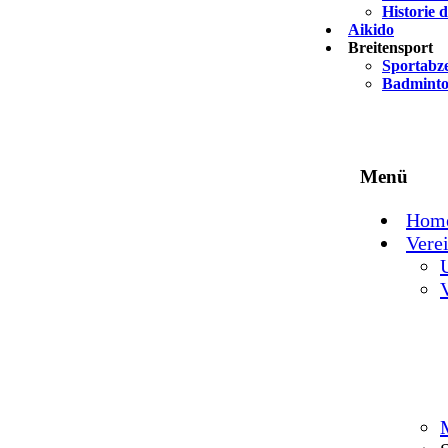
Historie 
Aikido
Breitensport
Sportabz
Badmint
Menü
Hom
Vere