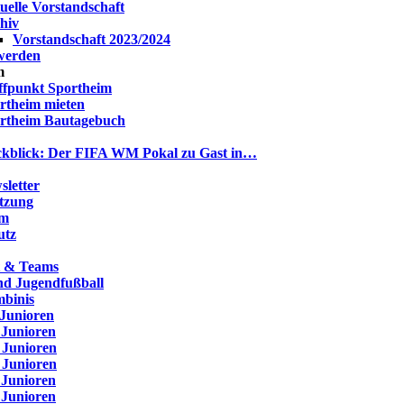
uelle Vorstandschaft
hiv
Vorstandschaft 2023/2024
 werden
m
ffpunkt Sportheim
rtheim mieten
rtheim Bautagebuch
kblick: Der FIFA WM Pokal zu Gast in…
letter
atzung
um
utz
t & Teams
nd Jugendfußball
binis
 Junioren
 Junioren
 Junioren
 Junioren
 Junioren
 Junioren