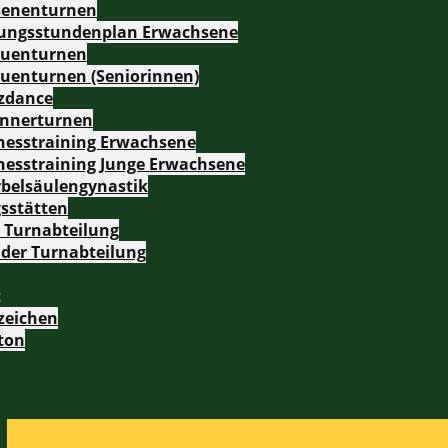
senenturnen
ungsstundenplan Erwachsene
auenturnen
uenturnen (Seniorinnen)
zzdance
nnerturnen
nesstraining Erwachsene
nesstraining Junge Erwachsene
rbelsäulengynastik
gsstätten
 Turnabteilung
 der Turnabteilung
t
zeichen
ton