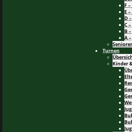
F –
E –
D –
C –
B –
A –
Seniore
Turnen
Übersic
Kinder 
Üb
Elt
Re
Ge
Ge
We
Ju
Bub
Bub
Ju