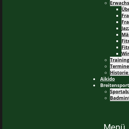
Erwach
Üb
Fr
Fra
Ja
Mä
Fit
Fit
Wi
Trainin
Termine
Historie
Aikido
Breitenspor
Sportab
Badmin
Menü