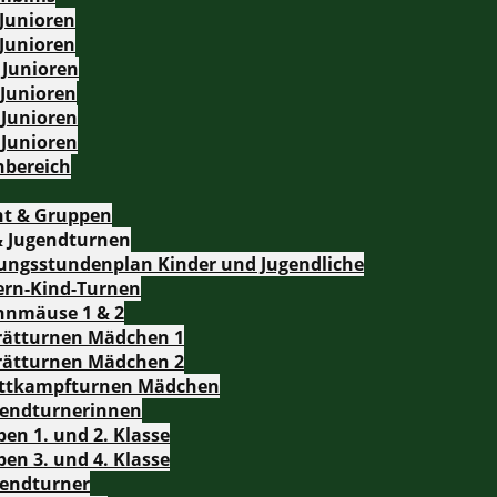
 Junioren
 Junioren
 Junioren
 Junioren
 Junioren
 Junioren
nbereich
ht & Gruppen
& Jugendturnen
ungsstundenplan Kinder und Jugendliche
ern-Kind-Turnen
nnmäuse 1 & 2
rätturnen Mädchen 1
rätturnen Mädchen 2
ttkampfturnen Mädchen
gendturnerinnen
en 1. und 2. Klasse
en 3. und 4. Klasse
gendturner