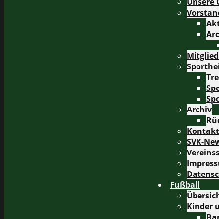
Unsere 
Vorstan
Akt
Arc
Mitglie
Sporthe
Tr
Sp
Sp
Archiv
Rüc
Kontakt
SVK-New
Vereins
Impres
Datensc
Fußball
Übersic
Kinder 
Ba