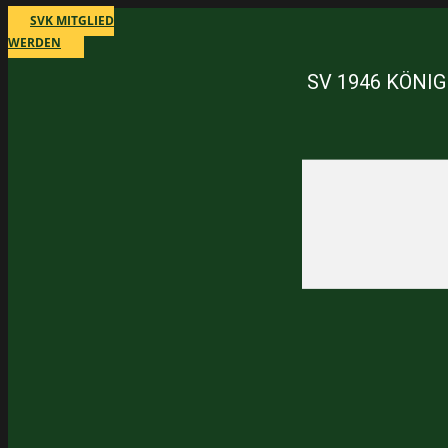
Skip
SVK MITGLIED
to
WERDEN
content
SV 1946 KÖNIG