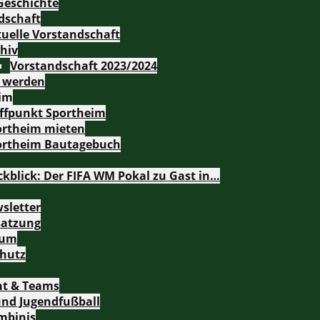
Geschichte
dschaft
uelle Vorstandschaft
hiv
Vorstandschaft 2023/2024
d werden
im
effpunkt Sportheim
ortheim mieten
ortheim Bautagebuch
kblick: Der FIFA WM Pokal zu Gast in…
sletter
satzung
sum
hutz
ht & Teams
und Jugendfußball
mbinis