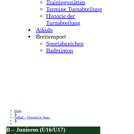
Trainingsstätten
Termine Turnabteilung
Historie der
Turnabteilung
Aikido
Breitensport
Sportabzeichen
Badminton
Home
❯
Fußball – Übersicht & Teams
❯
B – Junioren (U16/U17)