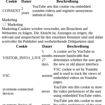
Cookie
Dauer
Beschreibung
YouTube sets this cookie via embedded
2
CONSENT
youtube-videos and registers anonymous
years
statistical data.
Marketing
Marketing
Marketing-Cookies werden verwendet, um Besuchern auf
Webseiten zu folgen. Die Absicht ist, Anzeigen zu zeigen, die
relevant und ansprechend für den einzelnen Benutzer sind und daher
wertvoller für Publisher und werbetreibende Drittparteien sind.
Cookie
Dauer
Beschreibung
5
A cookie set by YouTube to
months
measure bandwidth that
VISITOR_INFO1_LIVE
27
determines whether the user gets
days
the new or old player interface.
YSC cookie is set by Youtube
and is used to track the views of
YSC
session
embedded videos on Youtube
pages.
YouTube sets this cookie to store
yt-remote-connected-
never
the video preferences of the user
devices
using embedded YouTube video.
YouTube sets this cookie to store
yt-remote-device-id
never
the video preferences of the user