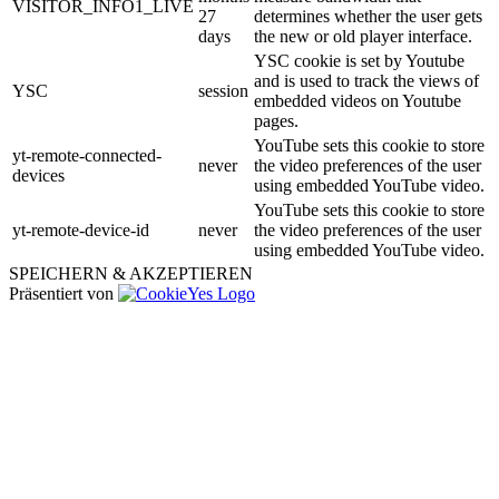
VISITOR_INFO1_LIVE
27
determines whether the user gets
days
the new or old player interface.
YSC cookie is set by Youtube
and is used to track the views of
YSC
session
embedded videos on Youtube
pages.
YouTube sets this cookie to store
yt-remote-connected-
never
the video preferences of the user
devices
using embedded YouTube video.
YouTube sets this cookie to store
yt-remote-device-id
never
the video preferences of the user
using embedded YouTube video.
SPEICHERN & AKZEPTIEREN
Präsentiert von