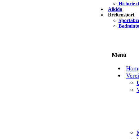
Historie 
Aikido
Breitensport
Sportabz
Badmint
Menü
Hom
Vere