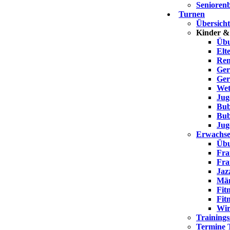
Seniorenb
Turnen
Übersich
Kinder &
Übu
Elt
Ren
Ger
Ger
Wet
Jug
Bub
Bub
Jug
Erwachse
Übu
Fra
Fra
Jaz
Män
Fit
Fit
Wir
Trainings
Termine 