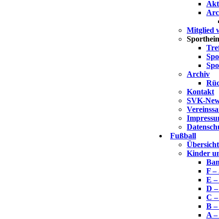
Akt
Arc
Mitglied
Sporthei
Tre
Spo
Spo
Archiv
Rüc
Kontakt
SVK-News
Vereinss
Impress
Datensch
Fußball
Übersich
Kinder u
Bam
F –
E –
D –
C –
B –
A –