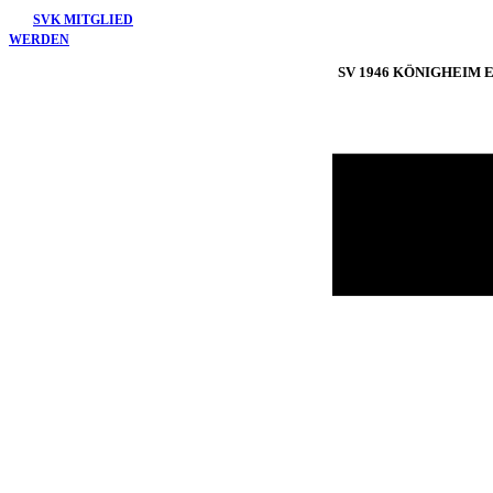
Skip
SVK MITGLIED
to
WERDEN
content
SV 1946 KÖNIGHEIM E.