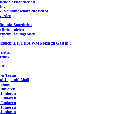
uelle Vorstandschaft
hiv
Vorstandschaft 2023/2024
 werden
m
ffpunkt Sportheim
rtheim mieten
rtheim Bautagebuch
kblick: Der FIFA WM Pokal zu Gast in…
letter
atzung
um
utz
t & Teams
nd Jugendfußball
binis
 Junioren
 Junioren
 Junioren
 Junioren
 Junioren
 Junioren