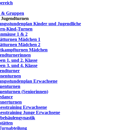
ereich
t & Gruppen
 Jugendturnen
ngsstundenplan Kinder und Jugendliche
ern-Kind-Turnen
nmäuse 1 & 2
ätturnen Mädchen 1
ätturnen Mädchen 2
tkampfturnen Mädchen
endturnerinnen
en 1. und 2. Klasse
en 3. und 4. Klasse
endturner
nenturnen
ngsstundenplan Erwachsene
uenturnen
uenturnen (Seniorinnen)
zdance
nerturnen
nesstraining Erwachsene
nesstraining Junge Erwachsene
belsäulengynastik
stätten
Turnabteilung