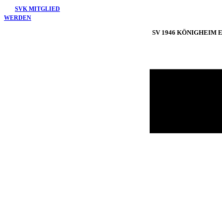
Skip
SVK MITGLIED
to
WERDEN
content
SV 1946 KÖNIGHEIM E.