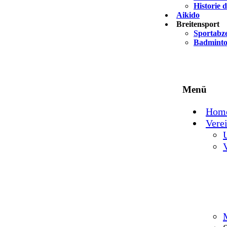
Historie 
Aikido
Breitensport
Sportabz
Badmint
Menü
Hom
Vere