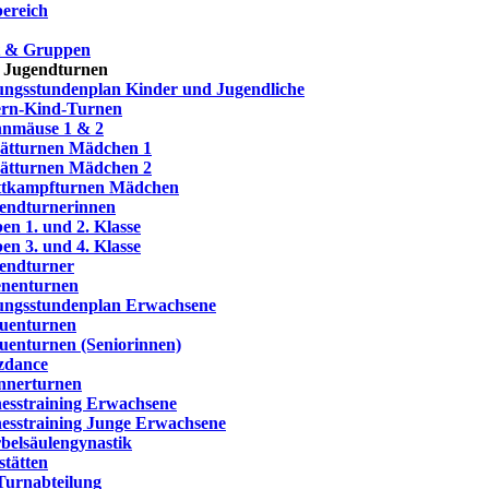
ereich
t & Gruppen
 Jugendturnen
ngsstundenplan Kinder und Jugendliche
ern-Kind-Turnen
nmäuse 1 & 2
ätturnen Mädchen 1
ätturnen Mädchen 2
tkampfturnen Mädchen
endturnerinnen
en 1. und 2. Klasse
en 3. und 4. Klasse
endturner
nenturnen
ngsstundenplan Erwachsene
uenturnen
uenturnen (Seniorinnen)
zdance
nerturnen
nesstraining Erwachsene
nesstraining Junge Erwachsene
belsäulengynastik
stätten
Turnabteilung