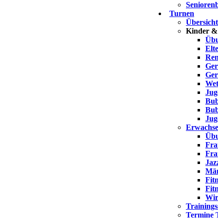
Seniorenb
Turnen
Übersich
Kinder &
Übu
Elt
Ren
Ger
Ger
Wet
Jug
Bub
Bub
Jug
Erwachse
Übu
Fra
Fra
Jaz
Män
Fit
Fit
Wir
Trainings
Termine 