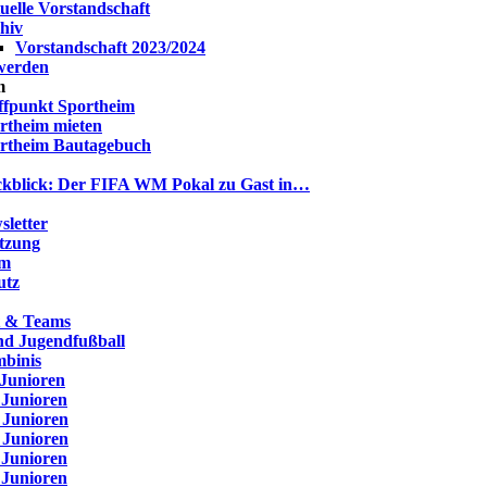
uelle Vorstandschaft
hiv
Vorstandschaft 2023/2024
 werden
m
ffpunkt Sportheim
rtheim mieten
rtheim Bautagebuch
kblick: Der FIFA WM Pokal zu Gast in…
letter
atzung
um
utz
t & Teams
nd Jugendfußball
binis
 Junioren
 Junioren
 Junioren
 Junioren
 Junioren
 Junioren