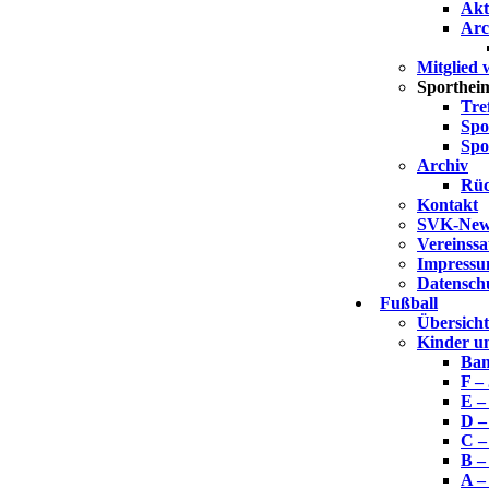
Akt
Arc
Mitglied
Sporthei
Tre
Spo
Spo
Archiv
Rüc
Kontakt
SVK-News
Vereinss
Impress
Datensch
Fußball
Übersich
Kinder u
Bam
F –
E –
D –
C –
B –
A –