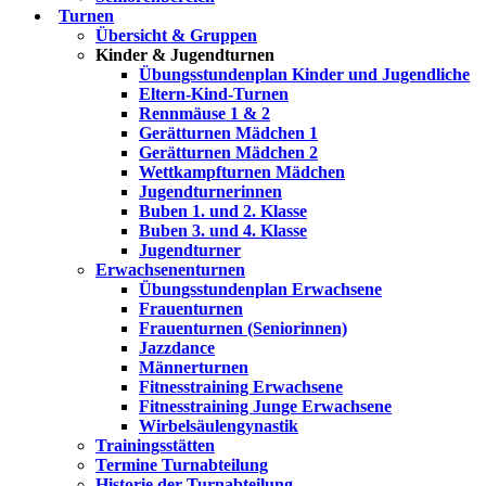
Turnen
Übersicht & Gruppen
Kinder & Jugendturnen
Übungsstundenplan Kinder und Jugendliche
Eltern-Kind-Turnen
Rennmäuse 1 & 2
Gerätturnen Mädchen 1
Gerätturnen Mädchen 2
Wettkampfturnen Mädchen
Jugendturnerinnen
Buben 1. und 2. Klasse
Buben 3. und 4. Klasse
Jugendturner
Erwachsenenturnen
Übungsstundenplan Erwachsene
Frauenturnen
Frauenturnen (Seniorinnen)
Jazzdance
Männerturnen
Fitnesstraining Erwachsene
Fitnesstraining Junge Erwachsene
Wirbelsäulengynastik
Trainingsstätten
Termine Turnabteilung
Historie der Turnabteilung