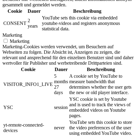
gesammelt und gemeldet werden.
Cookie
Dauer
Beschreibung
YouTube sets this cookie via embedded
2
CONSENT
youtube-videos and registers anonymous
years
statistical data.
Marketing
Marketing
Marketing-Cookies werden verwendet, um Besuchern auf
Webseiten zu folgen. Die Absicht ist, Anzeigen zu zeigen, die
relevant und ansprechend für den einzelnen Benutzer sind und daher
wertvoller für Publisher und werbetreibende Drittparteien sind.
Cookie
Dauer
Beschreibung
5
A cookie set by YouTube to
months
measure bandwidth that
VISITOR_INFO1_LIVE
27
determines whether the user gets
days
the new or old player interface.
YSC cookie is set by Youtube
and is used to track the views of
YSC
session
embedded videos on Youtube
pages.
YouTube sets this cookie to store
yt-remote-connected-
never
the video preferences of the user
devices
using embedded YouTube video.