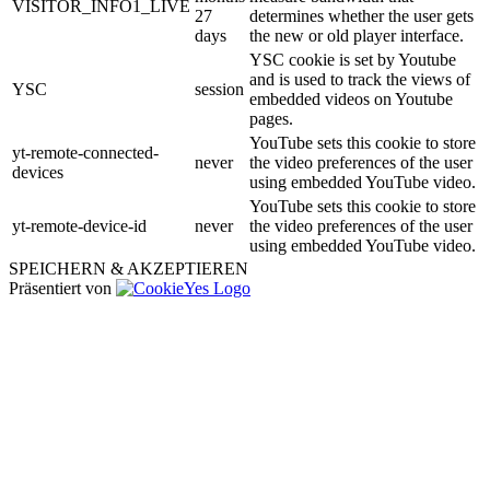
VISITOR_INFO1_LIVE
27
determines whether the user gets
days
the new or old player interface.
YSC cookie is set by Youtube
and is used to track the views of
YSC
session
embedded videos on Youtube
pages.
YouTube sets this cookie to store
yt-remote-connected-
never
the video preferences of the user
devices
using embedded YouTube video.
YouTube sets this cookie to store
yt-remote-device-id
never
the video preferences of the user
using embedded YouTube video.
SPEICHERN & AKZEPTIEREN
Präsentiert von